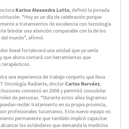
 doctora
Karina Alexandra Lotto
, definió la jornada
stitución. “Hoy es un día de celebración porque
amente a tratamientos de excelencia con tecnología
ite brindar una atención comparable con la de los
y del mundo”, afirmó.
dor lineal fortalecerá una unidad que ya venía
l y que ahora contará con herramientas que
 terapéuticos.
tra una experiencia de trabajo conjunto que lleva
IDT Oncología Radiante, doctor
Carlos Narváez
,
stituciones comenzó en 2008 y permitió consolidar
 miles de personas. “Durante estos años logramos
uedan recibir tratamiento en su propia provincia,
por profesionales tucumanos. Este nuevo equipo es
miento permanente que también implicó capacitar
ra alcanzar los estándares que demanda la medicina