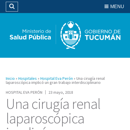
Residencias del SIPROSA
MENU
Buscar
Biblioteca
Inicio
»
Hospitales
»
Hospital Eva Perón
»
Una cirugía renal
laparoscópica implicó un gran trabajo interdisciplinario
HOSPITAL EVA PERÓN
23 mayo, 2018
Una cirugía renal
laparoscópica