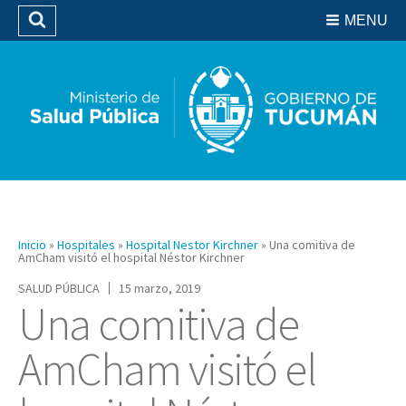
Residencias del SIPROSA
MENU
Buscar
Biblioteca
Inicio
»
Hospitales
»
Hospital Nestor Kirchner
»
Una comitiva de
AmCham visitó el hospital Néstor Kirchner
SALUD PÚBLICA
15 marzo, 2019
Una comitiva de
AmCham visitó el