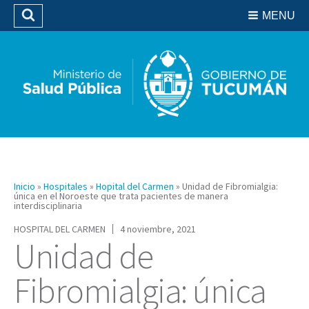
Residencias del SIPROSA
MENU
Buscar
Biblioteca
Inicio
»
Hospitales
»
Hopital del Carmen
»
Unidad de Fibromialgia:
única en el Noroeste que trata pacientes de manera
interdisciplinaria
HOSPITAL DEL CARMEN
4 noviembre, 2021
Unidad de
Fibromialgia: única