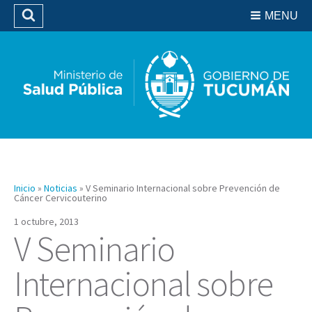
Residencias del SIPROSA
MENU
Buscar
Biblioteca
Inicio
»
Noticias
»
V Seminario Internacional sobre Prevención de
Cáncer Cervicouterino
1 octubre, 2013
V Seminario
Internacional sobre