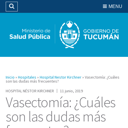
Residencias del SIPROSA
MENU
Buscar
Biblioteca
Inicio
»
Hospitales
»
Hospital Nestor Kirchner
»
Vasectomía: ¿Cuáles
son las dudas más frecuentes?
HOSPITAL NÉSTOR KIRCHNER
11 junio, 2019
Vasectomía: ¿Cuáles
son las dudas más