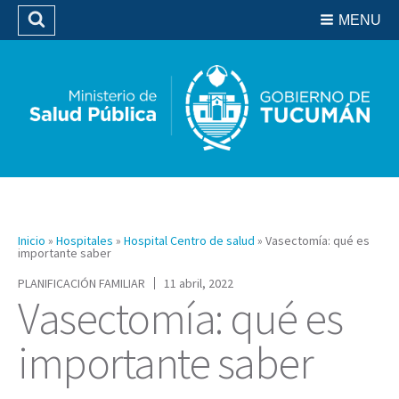
Residencias del SIPROSA
MENU
Buscar
Biblioteca
Inicio
»
Hospitales
»
Hospital Centro de salud
»
Vasectomía: qué es
importante saber
PLANIFICACIÓN FAMILIAR
11 abril, 2022
Vasectomía: qué es
importante saber