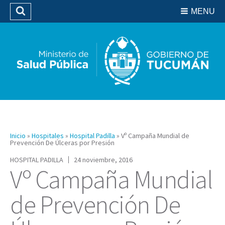
Residencias del SIPROSA
MENU
Buscar
Biblioteca
Inicio
»
Hospitales
»
Hospital Padilla
»
Vº Campaña Mundial de
Prevención De Úlceras por Presión
HOSPITAL PADILLA
24 noviembre, 2016
Vº Campaña Mundial
de Prevención De