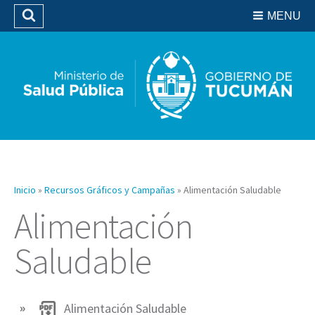
Residencias del SIPROSA
MENU
Buscar
Biblioteca
Inicio
»
Recursos Gráficos y Campañas
»
Alimentación Saludable
Alimentación
Saludable
Alimentación Saludable