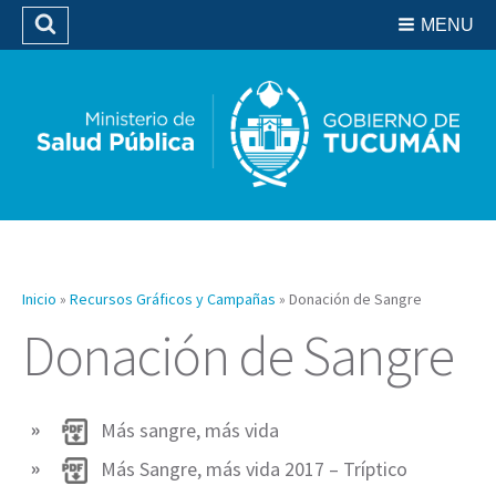
Residencias del SIPROSA
MENU
Buscar
Biblioteca
Inicio
»
Recursos Gráficos y Campañas
»
Donación de Sangre
Donación de Sangre
Más sangre, más vida
Más Sangre, más vida 2017 – Tríptico