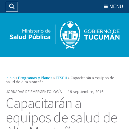
Residencias del SIPROSA
MENU
Buscar
Biblioteca
Inicio
»
Programas y Planes
»
FESP II
»
Capacitarán a equipos de
salud de Alta Montaña
JORNADAS DE EMERGENTOLOGÍA
19 septiembre, 2016
Capacitarán a
equipos de salud de