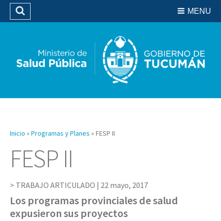
Residencias del SIPROSA
MENU
Buscar
Biblioteca
Inicio
»
Programas y Planes
»
FESP II
FESP II
TRABAJO ARTICULADO |
22 mayo, 2017
Los programas provinciales de salud
expusieron sus proyectos