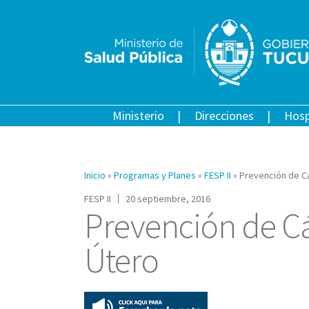
Ministerio
Direcciones
Hosp
Inicio
»
Programas y Planes
»
FESP II
»
Prevención de C
FESP II
20 septiembre, 2016
Prevención de Cá
Útero