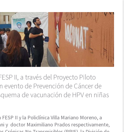
ESP II, a través del Proyecto Piloto
un evento de Prevención de Cáncer de
esquema de vacunación de HPV en niñas
 FESP II y la Policlínica Villa Mariano Moreno, a
tani y doctor Maximiliano Prados respectivamente,
Crónicas No Transmisibles (PRIS), la División de