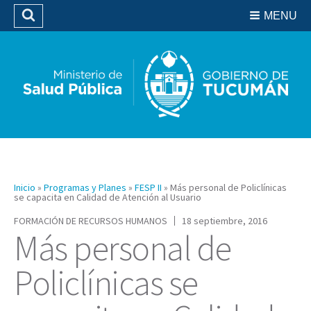
Residencias del SIPROSA
MENU
Buscar
Biblioteca
Inicio
»
Programas y Planes
»
FESP II
»
Más personal de Policlínicas
se capacita en Calidad de Atención al Usuario
FORMACIÓN DE RECURSOS HUMANOS
18 septiembre, 2016
Más personal de
Policlínicas se