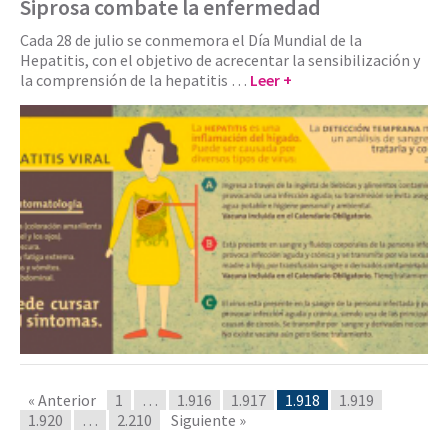
Siprosa combate la enfermedad
Cada 28 de julio se conmemora el Día Mundial de la
Hepatitis, con el objetivo de acrecentar la sensibilización y
la comprensión de la hepatitis …
Leer +
« Anterior
1
…
1.916
1.917
1.918
1.919
1.920
…
2.210
Siguiente »