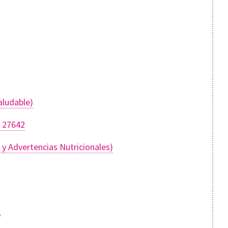
aludable)
y 27642
y Advertencias Nutricionales)
S