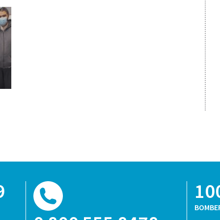
9
10
BOMBE