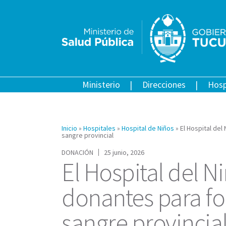
Ministerio
Direcciones
Hosp
Inicio
»
Hospitales
»
Hospital de Niños
»
El Hospital de
sangre provincial
DONACIÓN
25 junio, 2026
El Hospital del N
donantes para fo
sangre provincia