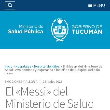
Residencias del SIPROSA
MENU
Buscar
Biblioteca
Inicio
»
Hospitales
»
Hospital de Niños
»
El «Messi» del Ministerio de
Salud llevó sonrisas y esperanza a los niños del Hospital del Niño
Jesús
EMOCIONES Y ALEGRÍA
26 junio, 2026
El «Messi» del
Ministerio de Salud