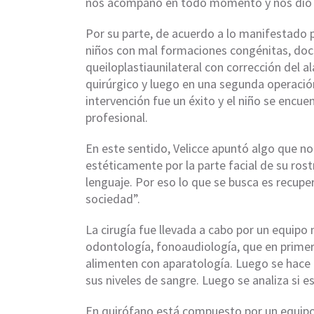
nos acompañó en todo momento y nos dio co
Por su parte, de acuerdo a lo manifestado po
niños con mal formaciones congénitas, do
queiloplastiaunilateral con corrección del a
quirúrgico y luego en una segunda operación 
intervención fue un éxito y el niño se encue
profesional.
En este sentido, Velicce apuntó algo que n
estéticamente por la parte facial de su rost
lenguaje. Por eso lo que se busca es recupe
sociedad”.
La cirugía fue llevada a cabo por un equipo 
odontología, fonoaudiología, que en primer
alimenten con aparatología. Luego se hace 
sus niveles de sangre. Luego se analiza si e
En quirófano está compuesto por un equipo