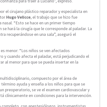
nfianza para traer a Luciano”, expresó.
r el cirujano plástico reparador y especialista en
ctor
Hugo Velicce
, el trabajo que se hizo fue
la nasal. “Esto se hace en un primer tiempo
se hará la cirugía que le corresponde al paladar. La
ntra recuperándose en una sala”, aseguró el
o es menor: “Los niños se ven afectados
ro y cuando afecta el paladar, está perjudicando el
rar al menor para que se pueda insertar en la
multidisciplinario, compuesto por el área de
 término ayuda y enseña a los niños para que se
un preoperatorio, se ve el examen cardiovascular y
stá clínicamente en condiciones para la intervención.
 completo, con anestesiólogos, instrumentistas,