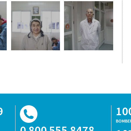
9
10
BOMBE
0 800 555 8478