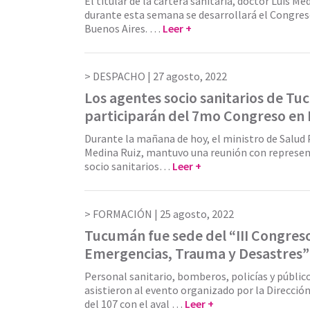
El titular de la cartera sanitaria, doctor Luis M
durante esta semana se desarrollará el Congres
Buenos Aires. …
Leer +
DESPACHO |
27 agosto, 2022
Los agentes socio sanitarios de T
participarán del 7mo Congreso en
Durante la mañana de hoy, el ministro de Salud 
Medina Ruiz, mantuvo una reunión con represe
socio sanitarios…
Leer +
FORMACIÓN |
25 agosto, 2022
Tucumán fue sede del “III Congres
Emergencias, Trauma y Desastres”
Personal sanitario, bomberos, policías y públic
asistieron al evento organizado por la Direcci
del 107 con el aval …
Leer +