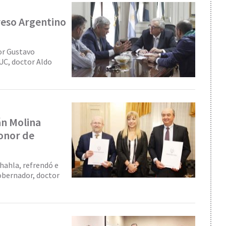
reso Argentino
tor Gustavo
TUC, doctor Aldo
án Molina
onor de
hahla, refrendó e
gobernador, doctor