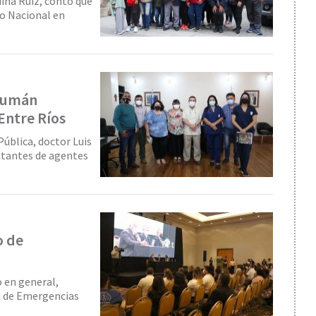
edina Ruiz, contó que
o Nacional en
ucumán
 Entre Ríos
Pública, doctor Luis
ntantes de agentes
o de
o en general,
ón de Emergencias