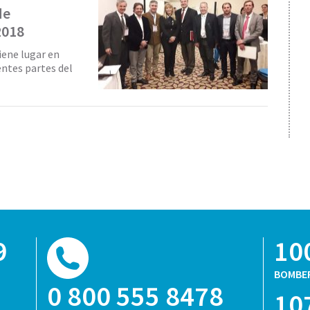
de
2018
iene lugar en
entes partes del
9
10
BOMBE
0 800 555 8478
10