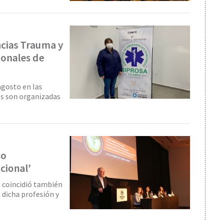
ncias Trauma y
ionales de
agosto en las
es son organizadas
so
cional’
 coincidió también
 dicha profesión y