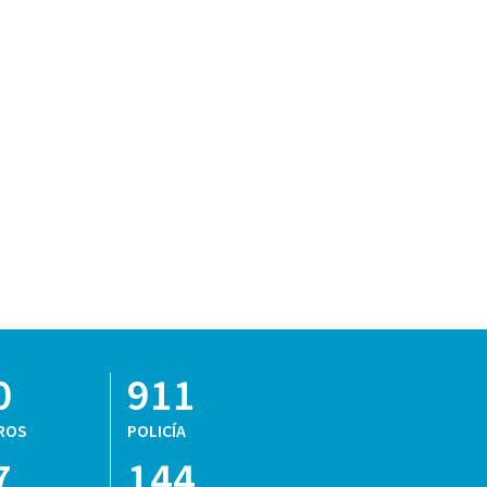
0
911
ROS
POLICÍA
7
144