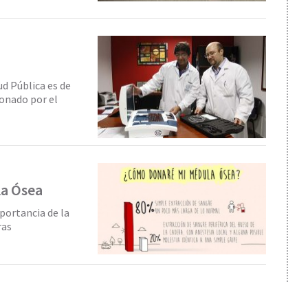
ud Pública es de
donado por el
la Ósea
mportancia de la
ras