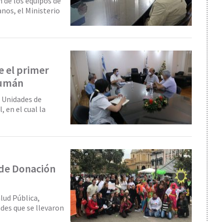
n de los equipos de
nos, el Ministerio
e el primer
cumán
 Unidades de
 en el cual la
 de Donación
lud Pública,
dades que se llevaron