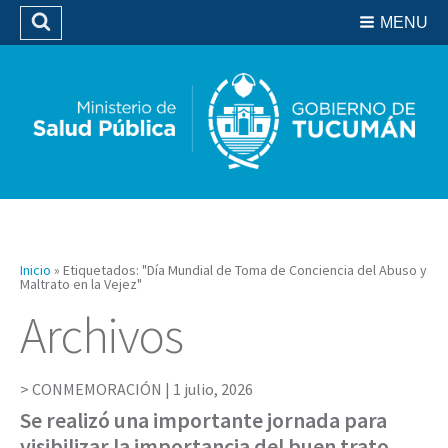
Residencias del SIPROSA
MENU
Buscar
Biblioteca
Inicio
»
Etiquetados: "Día Mundial de Toma de Conciencia del Abuso y
Maltrato en la Vejez"
Archivos
CONMEMORACIÓN |
1 julio, 2026
Se realizó una importante jornada para
visibilizar la importancia del buen trato