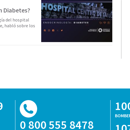
n Diabetes?
ía del hospital
e, habló sobre los
9
10
BOMBE
0 800 555 8478
10