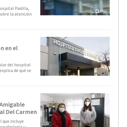
ospital Padilla,
sobre la atención
ón en el
lar del hospital
explica de qué se
 Amigable
tal Del Carmen
l que incluye
oaudiología y