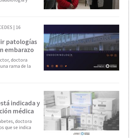
CEDES |
16
ir patologías
 un embarazo
ector, doctora
 una rama de la
stá indicada y
ación médica
abetes, doctora
os que se indica