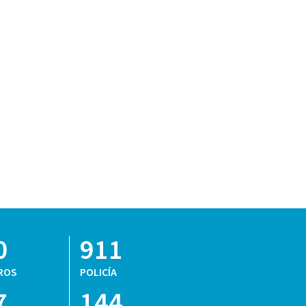
0
911
ROS
POLICÍA
7
144