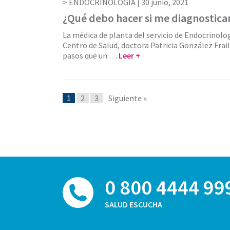
ENDOCRINOLOGÍA |
30 junio, 2021
¿Qué debo hacer si me diagnostica
La médica de planta del servicio de Endocrinolog
Centro de Salud, doctora Patricia González Frail
pasos que un …
Leer +
1
2
3
Siguiente »
0 800 4444 99
SALUD ESCUCHA