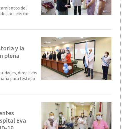
neamientos del
ple con acercar
toria y la
en plena
ridades, directivos
ñana para festejar
ientes
spital Eva
ID-19