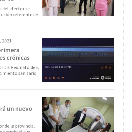
 del efector se
tución referente de
, 2021
primera
es crónicas
rtritis Reumatoidea,
cimiento sanitario
drá un nuevo
r de la provincia,
 permitirá que