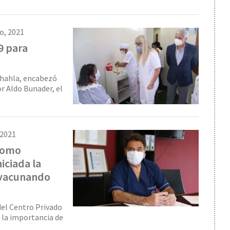
o, 2021
9 para
Chahla, encabezó
r Aldo Bunader, el
 2021
 como
iciada la
 vacunando
del Centro Privado
ó la importancia de