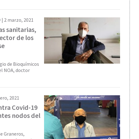
 |
2 marzo, 2021
s sanitarias,
ector de los
se
egio de Bioquímicos
el NOA, doctor
rero, 2021
ontra Covid-19
ntes nodos del
de Graneros,