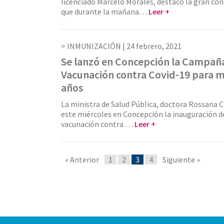
licenciado Marcelo Morales, destacó la gran con
que durante la mañana…
Leer +
INMUNIZACIÓN |
24 febrero, 2021
Se lanzó en Concepción la Campañ
Vacunación contra Covid-19 para 
años
La ministra de Salud Pública, doctora Rossana 
este miércoles en Concepción la inauguración d
vacunación contra …
Leer +
« Anterior
1
2
3
4
Siguiente »