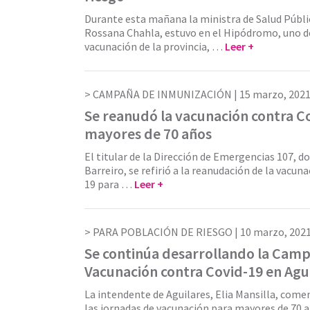
Durante esta mañana la ministra de Salud Públi
Rossana Chahla, estuvo en el Hipódromo, uno d
vacunación de la provincia, …
Leer +
CAMPAÑA DE INMUNIZACIÓN |
15 marzo, 202
Se reanudó la vacunación contra C
mayores de 70 años
El titular de la Dirección de Emergencias 107, d
Barreiro, se refirió a la reanudación de la vacun
19 para …
Leer +
PARA POBLACIÓN DE RIESGO |
10 marzo, 202
Se continúa desarrollando la Cam
Vacunación contra Covid-19 en Agu
La intendente de Aguilares, Elia Mansilla, com
las jornadas de vacunación para mayores de 70 