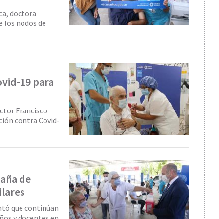
ca, doctora
e los nodos de
1
ovid-19 para
octor Francisco
ación contra Covid-
1
paña de
ilares
entó que continúan
años y docentes en