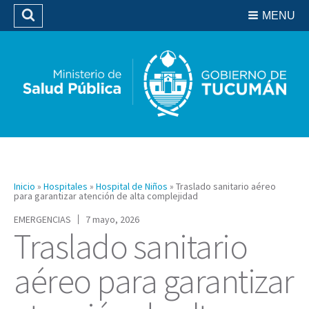
Residencias del SIPROSA
MENU
Buscar
Biblioteca
Inicio
»
Hospitales
»
Hospital de Niños
»
Traslado sanitario aéreo
para garantizar atención de alta complejidad
EMERGENCIAS
7 mayo, 2026
Traslado sanitario
aéreo para garantizar