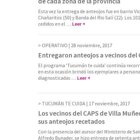
de cada zona de la provincia
Esta vez la entrega de anteojos fue en barrio Vic
Chañaritos (50) y Banda del Rio Salí (22). Los 10
cedidos en el …
Leer +
OPERATIVO |
28 noviembre, 2017
Entregaron anteojos a vecinos del 
El programa ‘Tucumán te cuida’ continúa recorri
en esta ocasión brindó los ejemplares a person
diagnosticadas …
Leer +
TUCUMÁN TE CUIDA |
17 noviembre, 2017
Los vecinos del CAPS de Villa Muñe
sus anteojos recetados
Con la presencia del asesor del Ministerio de Sa
Alfredo Bunader, se hizo entrega de setenta an