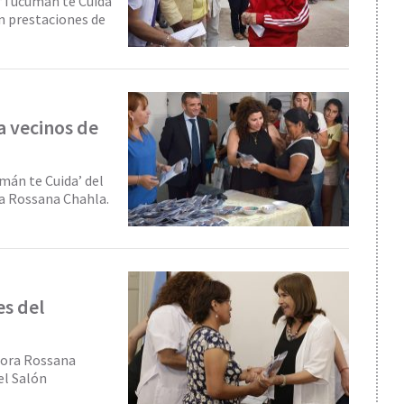
 ‘Tucumán te Cuida’
on prestaciones de
a vecinos de
mán te Cuida’ del
ra Rossana Chahla.
es del
ctora Rossana
el Salón