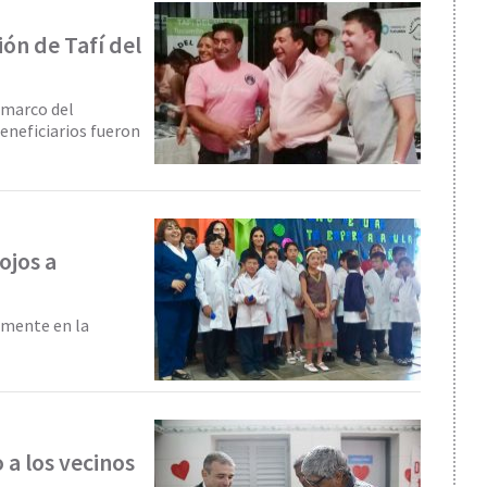
ón de Tafí del
l marco del
eneficiarios fueron
ojos a
amente en la
a los vecinos