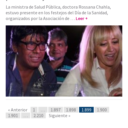
La ministra de Salud Pública, doctora Rossana Chahla,
estuvo presente en los festejos del Día de la Sanidad,
organizados por la Asociación de …
Leer +
« Anterior
1
…
1.897
1.898
1.899
1.900
1.901
…
2.210
Siguiente »