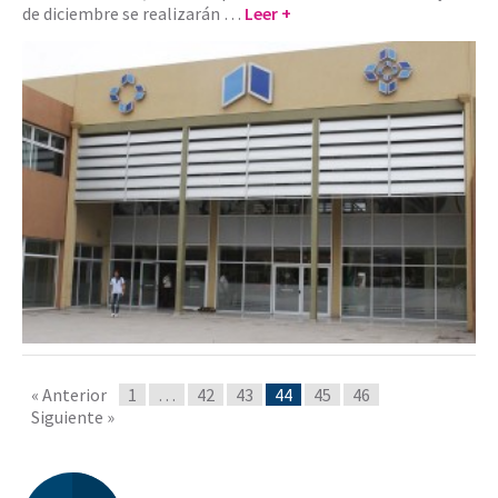
de diciembre se realizarán …
Leer +
« Anterior
1
…
42
43
44
45
46
Siguiente »