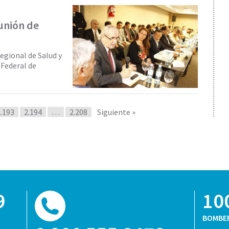
unión de
egional de Salud y
 Federal de
.193
2.194
…
2.208
Siguiente »
9
10
BOMBE