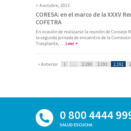
4 octubre, 2013
CORESA: en el marco de la XXXV Re
COFETRA
En ocasión de realizarse la reunión de Consejo R
la segunda jornada de encuentro de la Comisión
Trasplante, …
Leer +
« Anterior
1
…
2.190
2.191
2.192
2
0 800 4444 99
SALUD ESCUCHA