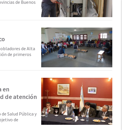
rovincias de Buenos
co
pobladores de Alta
ción de primeros
a en
ad de atención
 de Salud Pública y
bjetivo de